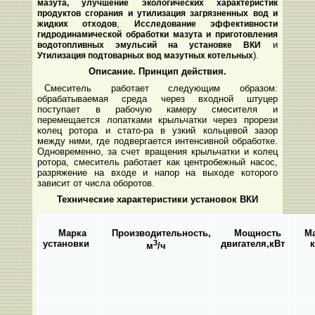
мазута, улучшение экологических характеристик
продуктов сгорания и утилизация загрязненных вод и
,
жидких отходов
Исследование эффективности
гидродинамической обработки мазута и приготовления
и
водотопливных эмульсий на установке ВКИ
).
Утилизация подтоварных вод мазутных котельных
Описание. Принцип действия.
Смеситель работает следующим образом:
обрабатываемая среда через входной штуцер
поступает в рабочую камеру смесителя и
перемещается лопатками крыльчатки через прорези
колец ротора и стато-ра в узкий кольцевой зазор
между ними, где подвергается интенсивной обработке.
Одновременно, за счет вращения крыльчатки и колец
ротора, смеситель работает как центробежный насос,
разряжение на входе и напор на выходе которого
зависит от числа оборотов.
Технические характеристики установок ВКИ
Марка
Производительность,
Мощность
Ма
установки
3
двигателя,
кВт
к
м
/ч