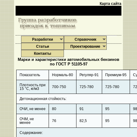
Карта сайта
Разработки
Справочник
Статьи
Проектирование
Контакты
Марки и характеристики автомобильных бензинов
по ГОСТ Р 51105-97
Показатель
Нормаль-80
Регуляр-91
Премиум-95
С
Плотность при
700-750
725-780
725-780
7
15 °С, кг/м3
Детонационная стойкость:
ОЧИ, не менее
80
91
95
9
ОЧМ, не
76
82,5
95
9
менее
Содержание: