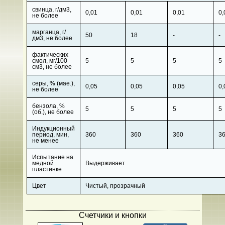
свинца, г/дм3,
0,01
0,01
0,01
0,
не более
марганца, г/
50
18
-
-
дм3, не более
фактических
смол, мг/100
5
5
5
5
см3, не более
серы, % (мае.),
0,05
0,05
0,05
0,
не более
бензола, %
5
5
5
5
(об.), не более
Индукционный
период, мин,
360
360
360
3
не менее
Испытание на
медной
Выдерживает
пластинке
Цвет
Чистый, прозрачный
Счетчики и кнопки