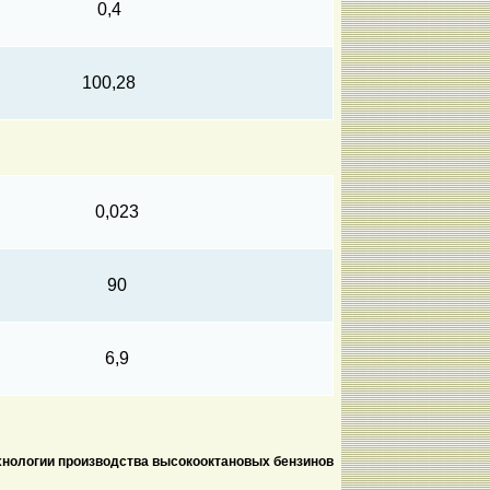
0,4
100,28
0,023
90
6,9
хнологии производства высокооктановых бензинов