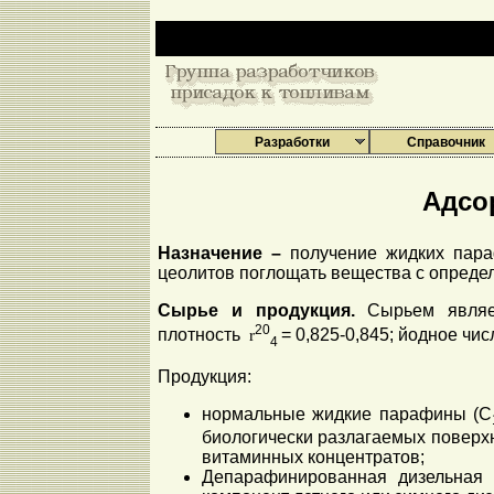
Разработки
Справочник
Адсо
Назначение –
получение жидких пара
цеолитов поглощать вещества с опред
Сырье и продукция.
Сырьем являе
20
плотность
= 0,825-0,845; йодное ч
r
4
Продукция:
нормальные жидкие парафины (С
биологически разлагаемых поверхн
витаминных концентратов;
Депарафинированная дизельная ф