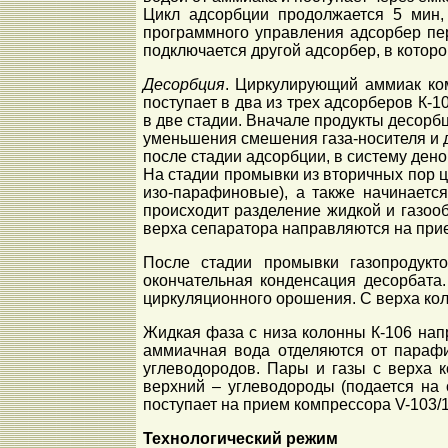
Цикл адсорбции продолжается 5 мин,
программного управления адсорбер пе
подключается другой адсорбер, в котор
Десорбция
. Циркулирующий аммиак ком
поступает в два из трех адсорберов К-
в две стадии. Вначале продукты десорбц
уменьшения смешения газа-носителя и 
после стадии адсорбции, в систему ден
На стадии промывки из вторичных пор 
изо-парафиновые), а также начинаетс
происходит разделение жидкой и газоо
верха сепаратора направляются на при
После стадии промывки газопродукто
окончательная конденсация десорбата
циркуляционного орошения. С верха кол
Жидкая фаза с низа колонны К-106 нап
аммиачная вода отделяются от парафи
углеводородов. Пары и газы с верха к
верхний – углеводороды (подается на 
поступает на прием компрессора V-103/1
Технологический режим