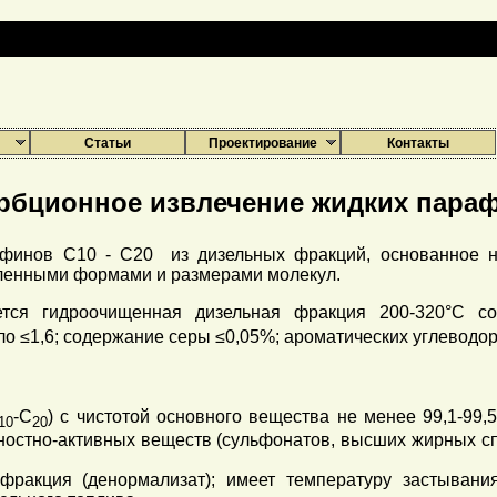
Статьи
Проектирование
Контакты
рбционное извлечение жидких пара
финов С10 - С20 из дизельных фракций, основанное на
еленными формами и размерами молекул.
тся гидроочищенная дизельная фракция 200-320°С со
исло ≤1,6; содержание серы ≤0,05%; ароматических углевод
-С
) с чистотой основного вещества не менее 99,1-99,
10
20
остно-активных веществ (сульфонатов, высших жирных спи
ракция (денормализат); имеет температуру застывания