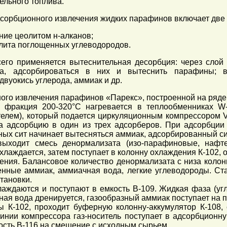
ельного топлива.
дсорбционного извлечения жидких парафинов включает две
ние цеолитом н-алканов;
олита поглощенных углеводородов.
го применяется вытеснительная десорбция: через слой 
а, адсорбироваться в них и вытеснить парафины; в
вуокись углерода, аммиак и др.
ого извлечения парафинов «Парекс», построенной на ряде
фракция 200-320°С нагревается в теплообменниках W-1
елем), который подается циркуляционным компрессором V-
на адсорбцию в один из трех адсорберов. При адсорбции
ых сит начинает вытесняться аммиак, адсорбированный си
ыходит смесь денормализата (изо-парафиновые, нафте
охлаждается, затем поступает в колонну охлаждения К-102,
шения. Балансовое количество денормализата с низа колон
ренные аммиак, аммиачная вода, легкие углеводороды. С
тановки.
лаждаются и поступают в емкость В-109. Жидкая фаза (уг
ная вода дренируется, газообразный аммиак поступает на п
 К-102, проходит буферную колонну-аккумулятор К-108, 
линии компрессора газ-носитель поступает в адсорбционн
кость В-116 на смешение с исходным сырьем.