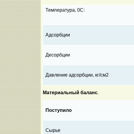
Температура, 0С:
Адсорбции
Десорбции
Давление адсорбции, кг/см2
Материальный баланс
.
Поступило
Сырье