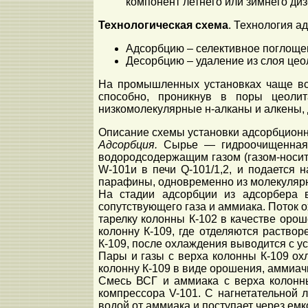
компонент летнего или зимнего диз
Технологическая схема
. Технология а
Адсорбцию – селективное поглоще
Десорбцию – удаление из слоя це
На промышленных установках чаще все
способно, проникнув в поры цеолит
низкомолекулярные н-алканы и алкены, д
Описание схемы установки адсорбционн
Адсорбция.
Сырье — гидроочищенная 
водородсодержащим газом (газом-носит
W-101и в печи Q-101/1,2, и подается 
парафины, одновременно из молекулярн
На стадии адсорбции из адсорбера в
сопутствующего газа и аммиака. Поток 
тарелку колонны К-102 в качестве оро
колонну К-109, где отделяются раство
К-109, после охлаждения выводится с ус
Пары и газы с верха колонны К-109 ох
колонну К-109 в виде орошения, аммиач
Смесь ВСГ и аммиака с верха колонны
компрессора V-101. С
нагнетательной 
водой от аммиака и поступает через ем