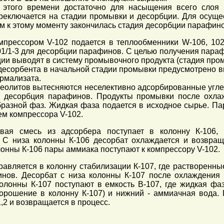
 этого времени достаточно для насыщения всего слоя
реключается на стадии промывки и десорбции. Для осуще
ом к этому моменту закончилась стадия десорбции парафино
прессором V-102 подается в теплообменники W-106, 102,
101/1-3 для десорбции парафинов. С целью получения пар
ии выводят в систему промывочного продукта (стадия пром
десорбента в начальной стадии промывки предусмотрено вы
ормализата.
цеолитов вытесняются неселективно адсорбированные угл
я десорбция парафинов. Продукты промывки после охлаж
бразной фаз. Жидкая фаза подается в исходное сырье. Па
ем компрессора V-102.
вая смесь из адсорбера поступает в колонну К-106,
. С низа колонны К-106 десорбат охлаждается и возвращ
онны К-106 пары аммиака поступают к компрессору V-102.
равляется в колонну стабилизации К-107, где растворенны
нов. Десорбат с низа колонны К-107 после охлаждения п
олонны К-107 поступают в емкость В-107, где жидкая фаз
орошение в колонну К-107) и нижний - аммиачная вода.
,2 и возвращается в процесс.