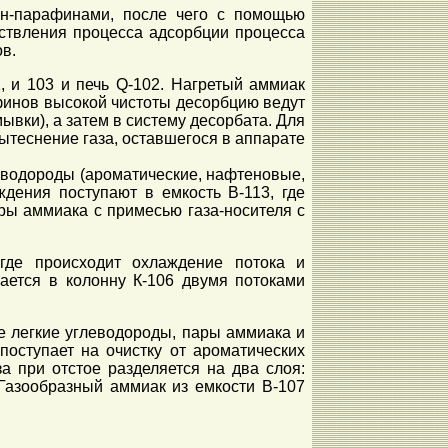
 н-парафинами, после чего с помощью
ствления процесса адсорбции процесса
в.
 и 103 и печь Q-102. Нагретый аммиак
афинов высокой чистоты десорбцию ведут
ывки), а затем в систему десорбата. Для
теснение газа, оставшегося в аппарате
еводороды (ароматические, нафтеновые,
дения поступают в емкость В-113, где
ры аммиака с примесью газа-носителя с
 где происходит охлаждение потока и
ается в колонну К-106 двумя потоками
е легкие углеводороды, пары аммиака и
оступает на очистку от ароматических
а при отстое разделяется на два слоя:
 Газообразный аммиак из емкости В-107