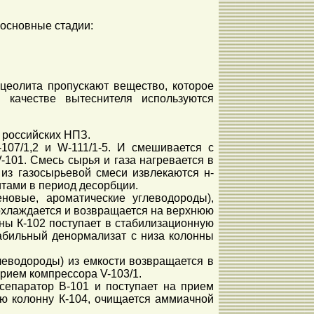
 основные стадии:
цеолита пропускают вещество, которое
 качестве вытеснителя используются
 российских НПЗ.
07/1,2 и W-111/1-5. И смешивается с
101. Смесь сырья и газа нагревается в
 из газосырьевой смеси извлекаются н-
тами в период десорбции.
новые, ароматические углеводороды),
 охлаждается и возвращается на верхнюю
ны К-102 поступает в стабилизационную
табильный денормализат с низа колонны
леводороды) из емкости возвращается в
рием компрессора V-103/1.
сепаратор В-101 и поступает на прием
ую колонну К-104, очищается аммиачной