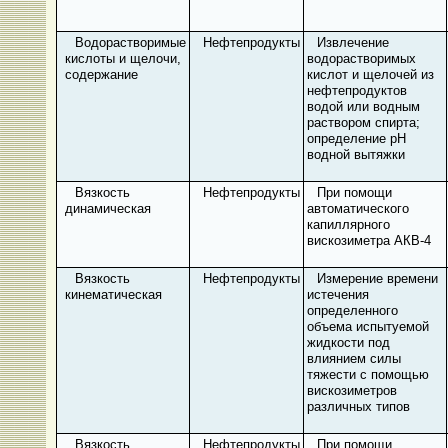
Водорастворимые
Нефтепродукты
Извлечение
кислоты и щелочи,
водорастворимых
содержание
кислот и щелочей из
нефтепродуктов
водой или водным
раствором спирта;
определение рН
водной вытяжки
Вязкость
Нефтепродукты
При помощи
динамическая
автоматического
капиллярного
вискозиметра АКВ-4
Вязкость
Нефтепродукты
Измерение времени
кинематическая
истечения
определенного
объема испытуемой
жидкости под
влиянием силы
тяжести с помощью
вискозиметров
различных типов
Вязкость
Нефтепродукты
При помощи