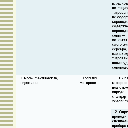
израсход
потенцио
титрован
не соде
сероводо
содержа
серовод
серы — п
объемов 
слого ам
серебра,
израсход
титрован
после уд
серовод
Смолы фактические,
Топливо
1. Вып
содержание
моторное
моторног
под стру
определ
стандар
условия
2. Опр
проводит
специал
приборе 