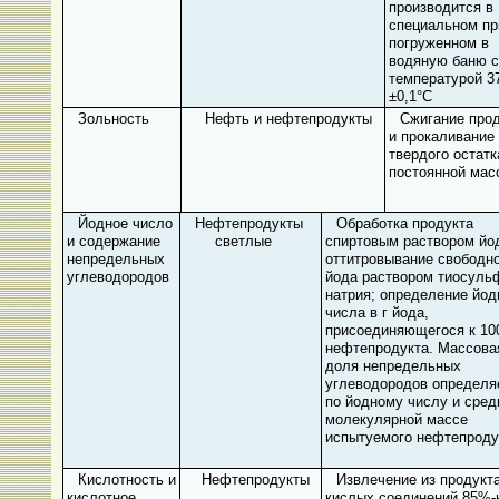
производится в
специальном пр
погруженном в
водяную баню с
температурой 3
±0,1°С
Зольность
Нефть и нефтепродукты
Сжигание прод
и про­каливание
твердого остатк
постоянной мас
Йодное число
Нефтепродукты
Обработка продукта
и содержание
светлые
спиртовым раствором йо
непредельных
оттитровывание свободно
углеводородов
йода раствором тиосуль
натрия; определение йод
числа в г йода,
присоединяющегося к 100
нефтепродукта. Массова
доля непредельных
углеводородов определя
по йодному числу и сред
молекулярной массе
испытуемого нефтепроду
Кислотность и
Нефтепродукты
Извлечение из продукт
кислотное
кислых соединений 85%