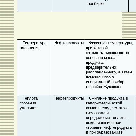
пробирки
Температура
Нефтепродукты
Фиксация температуры,
плавления
при которой
закристаллизовывается
основная масса
продукта,
предварительно
расплавленного, а затем
помещенного в
специальный прибор
(«прибор Жукова»)
Теплота
Нефтепродукты
Сжигание продукта в
сгорания
калориметрической
удельная
бомбе в среде сжатого
кислорода и
определение теплоты,
выделившейся при
сгорании нефтепродукта
и при обра­зовании и