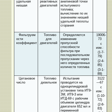
удельная
реактивных
анилиновой точки
низшая
двигателей
испытуемого
топлива;
вычисление по их
значениям низшей
удельной теплоты
сгорания
Фильтруем
Топливо
Определяется
19006-
ости
для
изменение
73
коэффициент
двигателей
пропускной
с
способности
изм.:
фильтра при
(1-7-
последовательном
79)
пропускании через
(2-4-
него определенных
85)
количеств топлива
(3-1-
89)
Цетановое
Топливо
Испытание
3122
число
дизельное
проводится на
—67
одноцилиндровой
с
установке типа ИТ9-
изм.:
ЗМ, ИТ9-3 или
(1-10-
ИТД-69 с рабочим
72)
объемом цилиндра
(2-8-
двигателя 652 мл и
83)
переменной