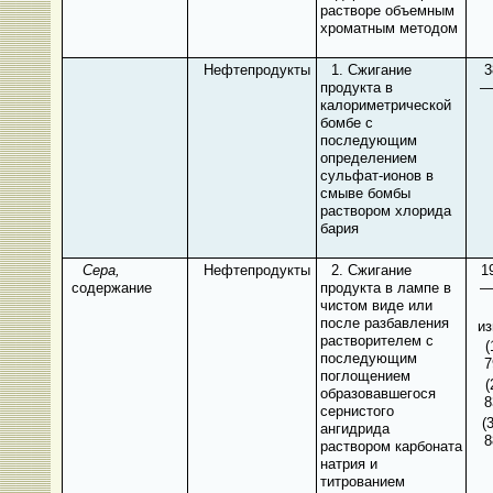
растворе объемным
хроматным методом
Нефтепродукты
1. Сжигание
3
продукта в
—
калориметрической
бомбе с
последующим
определением
сульфат-ионов в
смыве бомбы
раствором хлорида
бария
Сера,
Нефтепродукты
2. Сжигание
1
содержание
продукта в лампе в
—
чистом виде или
после разбавления
из
растворителем с
(
последующим
7
поглощением
(
образовавшегося
8
сернистого
(
ангидрида
8
раствором карбоната
натрия и
титрованием