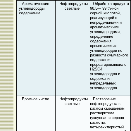
Ароматические
Нефтепродукты
Обработка продукта
углеводороды,
светлые
98,5— 99 %-ной
содержание
серной кислотой,
реагирующей с
непредельными и
ароматическими
углеводородами;
определение
содержания
ароматических
углеводородов по
разности суммарного
содержания
прореагировавших с
H
2
SO
4
углеводородов и
содержания
непредельных
углеводородов
Бромное число
Нефтепродукты
Растворение
светлые
нефтепродукта в
кислом смешанном
растворителе
(уксусная и серная
кислоты,
четыреххлористый