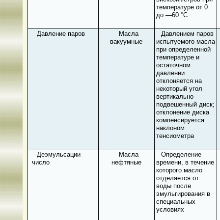
температуре от 0
до —60 °С
Давление паров
Масла
Давлением паров
вакуумные
испытуемого масла
при определенной
температуре и
остаточном
давлении
отклоняется на
некоторый угол
вертикально
подвешенный диск;
отклонение диска
компенсируется
наклоном
тенсиометра
Деэмульсации
Масла
Определение
число
нефтяные
времени, в течение
которого масло
отделяется от
воды после
эмульгирования в
специальных
условиях