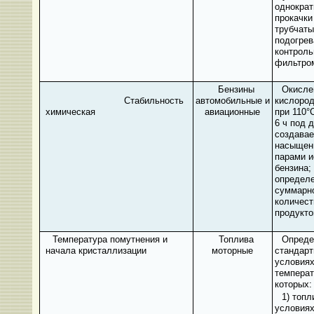
однократ
прокачки
трубчаты
подогрев
контрол
фильтро
Бензины
Окисле
Стабильность
автомобильные и
кислород
химическая
авиационные
при 110°
6 ч под 
создава
насыщен
парами и
бензина;
определ
суммарн
количест
продукто
Температура помутнения и
Топлива
Опреде
начала кристаллизации
моторные
стандар
условия
температ
которых:
1) топл
условиях