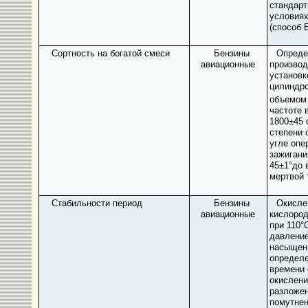
стандар
условиях
(способ 
Сортность на богатой смеси
Бензины
Опреде
авиационные
производ
установк
цилиндр
объемом
частоте 
1800±45 
степени 
угле опе
зажигани
45±1°до 
мертвой 
Стабильности период
Бензины
Окисле
авиационные
кислород
при 110°
давлени
насыщен
определ
времени 
окислени
разложе
помутнен