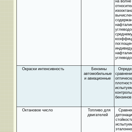
на волне
относите
изооктан
вычисле
содержа
нафтали
углеводо
среднему
коэффиц
поглоще
индивид
нафтали
углеводо
Окраски интенсивность
Бензины
Опреде
автомобильные
сравнени
и авиационные
оптическ
плотност
испытуем
контроль
бензинов
Октановое число
Топливо для
Сравне
двигателей
детонаци
стойкост
испытуем
эталонно