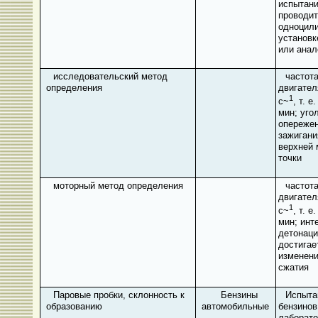
испытан
проводит
одноцил
установк
или анал
исследовательский метод
частот
определения
двигател
1
с~
, т. е
мин; уго
опереже
зажигани
верхней 
точки
моторный метод определения
частот
двигател
1
с~
, т. е
мин; инт
детонаци
достигае
изменени
сжатия
Паровые пробки, склонность к
Бензины
Испыта
образованию
автомобильные
бензинов
лаборато