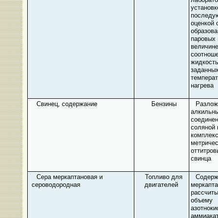
установк
последу
оценкой 
образов
паровых 
величине
соотнош
жидкость
заданны
температ
нагрева
Свинец, содержание
Бензины
Разлож
алкильн
соединен
соляной 
комплекс
метричес
оттитров
свинца
Сера меркаптановая и
Топливо для
Содерж
сероводородная
двигателей
меркапта
рассчиты
объему
азотноки
аммиакат