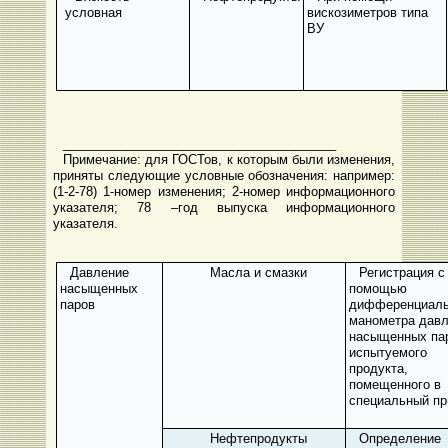
условная
вискозиметров типа
ВУ
_______________________________________
Примечание: для ГОСТов, к которым были изменения,
приняты следующие условные обозначения: например:
(1-2-78) 1-номер изменения; 2-номер информационного
указателя; 78 –год выпуска информационного
указателя.
Давление
Масла и смазки
Регистрация с
насыщенных
помощью
паров
дифференциаль
манометра дав
насыщенных па
испытуемого
продукта,
помещенного в
специальный пр
Нефтепродукты
Определение