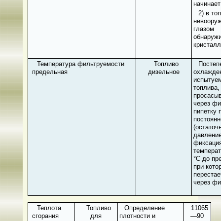
начинает
2) в то
невоору
глазом
обнаруж
кристал
Температура фильтруемости
Топливо
Постеп
предельная
дизельное
охлажде
испытуе
топлива,
просасыв
через фи
пипетку 
постоянн
(остаточ
давление
фиксаци
температ
°С до пр
при кото
перестае
через фи
Теплота
Топливо
Определение
11065
сгорания
для
плотности и
—90