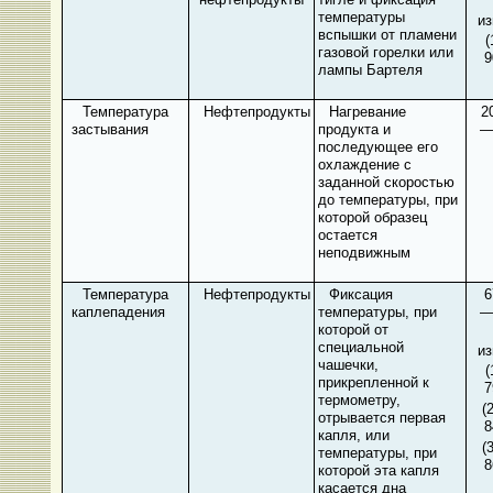
температуры
из
вспышки от пламени
(
газовой горелки или
9
лампы Бартеля
Температура
Нефтепродукты
Нагревание
2
застывания
продукта и
—
последующее его
охлаждение с
заданной скоростью
до температуры, при
которой образец
остается
неподвижным
Температура
Нефтепродукты
Фиксация
6
каплепадения
температуры, при
—
которой от
специальной
из
чашечки,
(
прикрепленной к
7
термометру,
(
отрывается первая
8
капля, или
(
температуры, при
8
которой эта капля
касается дна