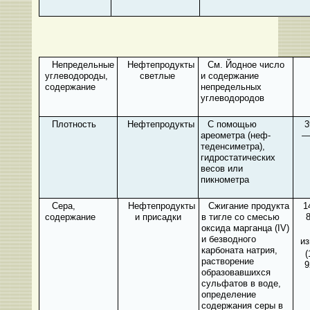
Непредельные
Нефтепродукты
См. Йодное число
углеводороды,
светлые
и содержание
содержание
непредельных
углеводородов
Плотность
Нефтепродукты
С помощью
3
ареометра (неф-
—
теденсиметра),
гидростатических
весов или
пикнометра
Сера,
Нефтепродукты
Сжигание продукта
1
содержание
и присадки
в тигле со смесью
оксида марган­ца (
IV
)
и безводного
из
карбоната натрия,
(
растворение
9
образовавшихся
сульфатов в воде,
определение
содержания серы в