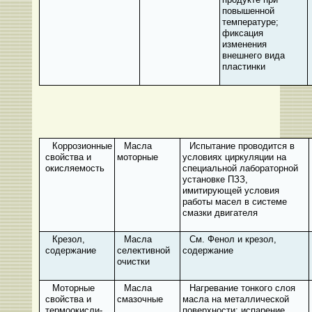
повышенной
температуре;
фиксация
изменения
внешнего вида
пластинки
Коррозионные
Масла
Испытание проводится в
свойства и
моторные
условиях циркуляции на
окисляемость
специальной лабораторной
установке ПЗЗ,
имитирующей условия
работы масел в системе
смазки двигателя
Крезол,
Масла
См. Фенол и крезол,
содержание
селективной
содержание
очистки
Моторные
Масла
Нагревание тонкого слоя
свойства и
смазочные
масла на металлической
термоокисли-
поверхности; испарение