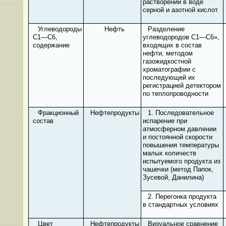
растворении в воде
серной и азотной кислот
Углеводороды
Нефть
Разделение
C
1—
C
6,
углеводородов
C
1—С6»,
содержание
входящих в состав
нефти, методом
газожидкостной
хроматографии с
последующей их
регистрацией детектором
по теплопроводности
Фракционный
Нефтепродукты
1. Последовательное
состав
испарение при
атмосферном давлении
и постоянной скорости
повышения температуры
малых количеств
испытуемого продукта из
чашечки (метод Папок,
Зусевой, Данилина)
2. Перегонка продукта
в стандартных условиях
Цвет
Нефтепродукты
Визуальное сравнение