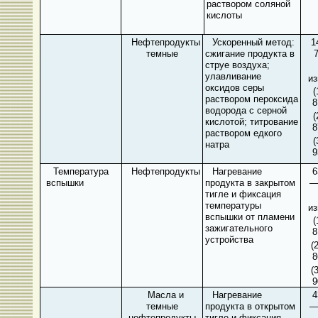
раствором соляной
кислоты
Нефтепродукты
Ускоренный метод:
1
темные
сжигание продукта в
струе воздуха;
улавливание
из
оксидов серы
(
раствором пероксида
8
водорода с серной
(
кислотой; титрование
8
раствором едкого
(
натра
9
Температура
Нефтепродукты
Нагревание
6
вспышки
продукта в закрытом
—
тигле и фиксация
температуры
из
вспышки от пламени
(
зажигательного
8
устройства
(
8
(
9
Масла и
Нагревание
4
темные
продукта в открытом
—
нефтепродукты
тигле и фиксация