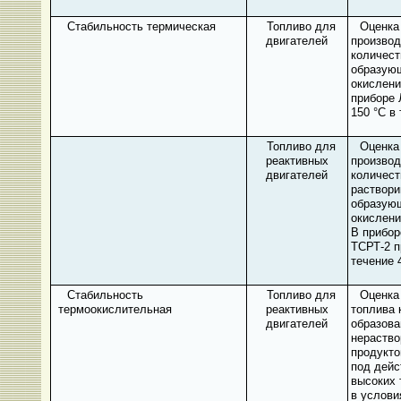
Стабильность термическая
Топливо для
Оценка
двигателей
производ
количест
образующ
окислени
приборе
150 °С в 
Топливо для
Оценка
реактивных
производ
двигателей
количест
раствори
образую
окислени
В прибор
ТСРТ-2 п
течение 
Стабильность
Топливо для
Оценка
термоокислительная
реактивных
топлива 
двигателей
образов
нераств
продукто
под дейс
высоких 
в услови