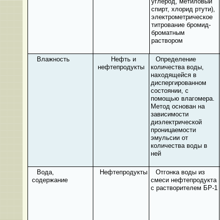
углерод, метиловый
спирт, хлорид ртути),
электрометрическое
титрование бромид-
броматным
раствором
Влажность
Нефть и
Определение
нефтепродукты
количества воды,
находящейся в
диспергированном
состоянии, с
помощью влагомера.
Метод основан на
зависимости
диэлектрической
проницаемости
эмульсии от
количества воды в
ней
Вода,
Нефтепродукты
Отгонка воды из
содержание
смеси нефтепродукта
с растворителем БР-1