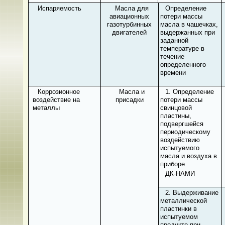
Испаряемость
Масла для
Определение
авиационных
потери массы
газотурбинных
масла в чашечках,
двигателей
выдержанных при
заданной
температуре в
течение
определенного
времени
Коррозионное
Масла и
1. Определение
воздействие на
присадки
потери массы
металлы
свинцовой
пластины,
подвергшейся
периодическому
воздействию
испытуемого
масла и воздуха в
приборе
ДК-НАМИ
2. Выдерживание
металлической
пластинки в
испытуемом
продукте при