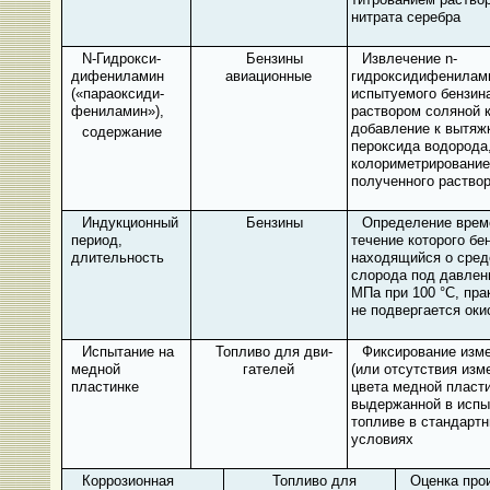
нитрата серебра
N
-Гидрокси-
Бензины
Извлечение
n
-
дифениламин
авиационные
гидроксидифенилам
(«параоксиди-
испытуемого бензин
фениламин»),
раствором соляной 
добавление к вытяж
содержание
пероксида водорода
колориметрирование
полученного раство
Индукционный
Бензины
Определение време
период,
течение которого бе
длительность
находящийся о среде
слорода под давлен
МПа при 100 °С, пра
не подвергается ок
Испытание на
Топливо для дви­
Фиксирование изм
медной
гателей
(или отсутствия изм
пластинке
цвета медной пласти
выдержанной в исп
топливе в стандарт
условиях
Коррозионная
Топливо для
Оценка про