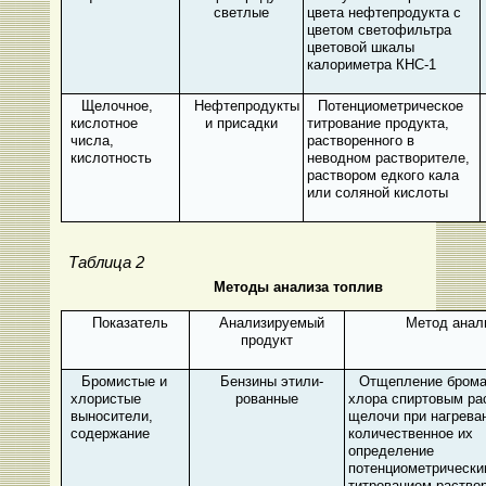
светлые
цвета нефтепродукта с
цветом светофильтра
цветовой шкалы
калориметра КНС-1
Щелочное,
Нефтепродукты
Потенциометрическое
кислотное
и присадки
титрование продукта,
числа,
растворенного в
кислотность
неводном растворителе,
раствором едкого кала
или соляной кислоты
Таблица 2
Методы анализа топлив
Показатель
Анализируемый
Метод анал
продукт
Бромистые и
Бензины этили­
Отщепление брома
хло­ристые
рованные
хлора спиртовым ра
выносители,
щелочи при нагрева
содержание
количественное их
определение
потенциометрически
титрованием раство