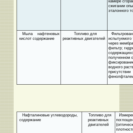
камере сгора
сжигании опы
эталонного т
Мыла нафтеновых
Топливо для
Фильтрован
кислот содержание
реактивных двигателей
испытуемого 
через мембр
фильтр; гидр
содержащихс
полученном о
фиксирование
водного раст
присутствии
фенолфтале
Нафталиновые углеводороды,
Топливо для
Измере
содержание
реактивных
поглоще
двигателей
(оптичес
плотност