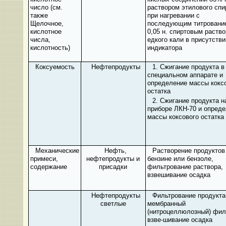
число (см.
раствором этилового спи
также
при нагревании с
Щелочное,
последующим титровани
кислотное
0,05 н. спиртовым раств
числа,
едкого кали в присутстви
кислотность)
индикатора
Коксуемость
Нефтепродукты
1. Сжигание продукта в
специальном аппарате и
определение массы кокс
остатка
2. Сжигание продукта н
приборе ЛКН-70 и опред
массы коксового остатка
Механические
Нефть,
Растворение продуктов
примеси,
нефтепродукты и
бензине или бензоле,
содержание
присадки
фильтрование раствора,
взвешивание осадка
Нефтепродукты
Фильтрование продукта
светлые
мембранный
(нитроцеллюлозный) фил
взве-шивание осадка