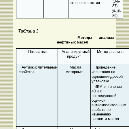
(3-6-
степенью сжатия
87)
(4-10-
89)
Таблица 3
Методы анализа
нефтяных масел
Показатель
Анализируемый
Метод анализа
продукт
Антиокислительные
Масла
Проведение
свойства
моторные
испытания на
одноцилиндровой
установке
ИКМ
в,
течение
40 ч с
последующей
оценкой
антиокислительных
свойств по
изменению
вязкости масла