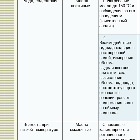
Вода, содержание
Масла
1. Нагревание
нефтяные
масла до 150 °С и
наблюдение за его
поведением
(качественный
анализ)
2.
Взаимодействие
гидрида кальция с
растворенной
водой; измерение
объема
выделившегося
при этом газа;
вычисление
объема водорода,
соответствующе­го
окончанию
реакции, расчет
содержания воды
по объему
водорода
Вязкость при
Масла
С помощью
низкой температуре
смазочные
капиллярного и
ротационного
вискозиметров при