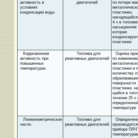
активность в
двигателей
по потере ма
условиях
металлическ
конденсации воды
пластинки,
находящейся 
4 ч в топливе
насыщенном 
которая
конденсирует
пластинке
Коррозионная
Топлива для
Оценка про
активность при
реактивных двигателей
по изменени
повышенных
металли­ческ
температурах
пластинки и 
количеству о
об­разовавши
поверх­ности
пластинки, н
щейся в топл
течение 25 ч 
определенно
температуре
Люминометрическое
Топливо для
Определен
число
реактивных двигателей
производится
приборе ПЛЧТ
температурам