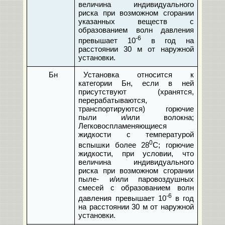
величина индивидуального
риска при возможном сгорании
указанных веществ с
образованием волн давления
-6
превышает 10
в год на
расстоянии 30 м от наружной
установки.
Бн
Установка относится к
категории Бн, если в ней
присутствуют (хранятся,
перерабатываются,
транспортируются) горючие
пыли и/или волокна;
Легковоспламеняющиеся
жидкости с температурой
0
вспышки более 28
С; горючие
жидкости, при условии, что
величина индивидуального
риска при возможном сгорании
пыле- и/или паровоздушных
смесей с образованием волн
-6
давления превышает 10
в год
на расстоянии 30 м от наружной
установки.