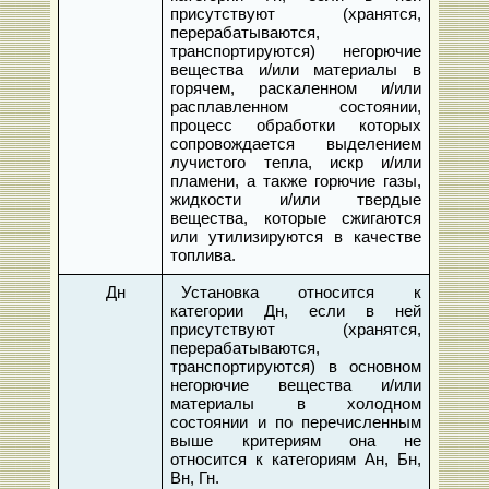
присутствуют (хранятся,
перерабатываются,
транспортируются) негорючие
вещества и/или материалы в
горячем, раскаленном и/или
расплавленном состоянии,
процесс обработки которых
сопровождается выделением
лучистого тепла, искр и/или
пламени, а также горючие газы,
жидкости и/или твердые
вещества, которые сжигаются
или утилизируются в качестве
топлива.
Дн
Установка относится к
категории Дн, если в ней
присутствуют (хранятся,
перерабатываются,
транспортируются) в основном
негорючие вещества и/или
материалы в холодном
состоянии и по перечисленным
выше критериям она не
относится к категориям Ан, Бн,
Вн, Гн.