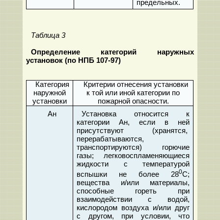
предельных.
Таблица 3
Определение категорий наружных
установок (по НПБ 107-97)
Категория
Критерии отнесения установки
наружной
к той или иной категории по
установки
пожарной опасности.
Ан
Установка относится к
категории Ан, если в ней
присутствуют (хранятся,
перерабатываются,
транспортируются) горючие
газы; легковоспламеняющиеся
жидкости с температурой
0
вспышки не более 28
С;
вещества и/или материалы,
способные гореть при
взаимодействии с водой,
кислородом воздуха и/или друг
с другом, при условии, что