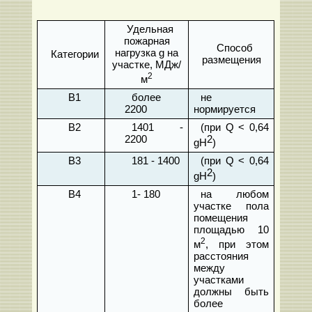
Удельная
пожарная
Способ
нагрузка
g
на
Категории
размещения
участке, МДж/
2
м
В1
более
не
2200
нормируется
В2
1401 -
(при
Q
< 0,64
2200
2
gH
)
В3
181 - 1400
(при
Q
< 0,64
2
gH
)
В4
1- 180
на любом
участке пола
помещения
площадью 10
2
м
, при этом
расстояния
между
участками
должны быть
более