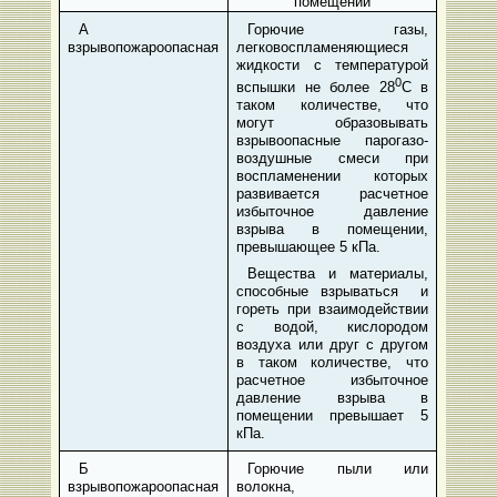
помещении
А
Горючие газы,
взрывопожароопасная
легковоспламеняющиеся
жидкости с температурой
0
вспышки не более 28
С в
таком количестве, что
могут образовывать
взрывоопасные парогазо-
воздушные смеси при
воспламенении которых
развивается расчетное
избыточное давление
взрыва в помещении,
превышающее 5 кПа.
Вещества и материалы,
способные взрываться и
гореть при взаимодействии
с водой, кислородом
воздуха или друг с другом
в таком количестве, что
расчетное избыточное
давление взрыва в
помещении превышает 5
кПа.
Б
Горючие пыли или
взрывопожароопасная
волокна,