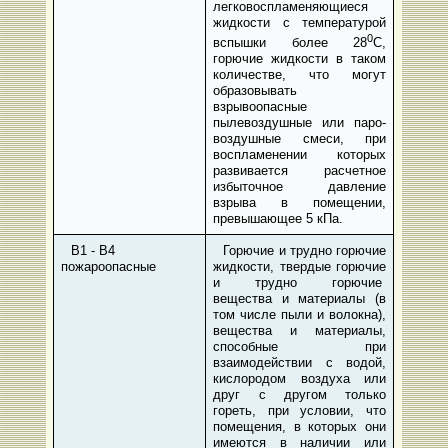
легковоспламеняющиеся
жидкости с температурой
0
вспышки более 28
С,
горючие жидкости в таком
количестве, что могут
образовывать
взрывоопасные
пылевоздушные или паро-
воздушные смеси, при
воспламенении которых
развивается расчетное
избыточное давление
взрыва в помещении,
превышающее 5 кПа.
В1 - В4
Горючие и трудно горючие
пожароопасные
жидкости, твердые горючие
и трудно горючие
вещества и материалы (в
том числе пыли и волокна),
вещества и материалы,
способные при
взаимодействии с водой,
кислородом воздуха или
друг с другом только
гореть, при условии, что
помещения, в которых они
имеются в наличии или