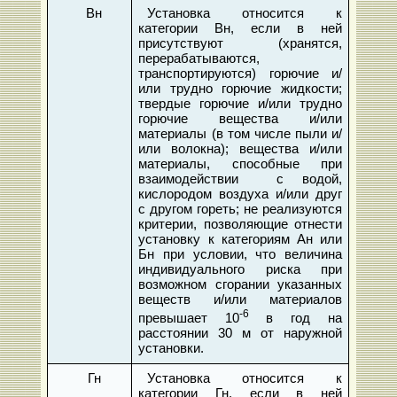
Вн
Установка относится к
категории Вн, если в ней
присутствуют (хранятся,
перерабатываются,
транспортируются) горючие и/
или трудно горючие жидкости;
твердые горючие и/или трудно
горючие вещества и/или
материалы (в том числе пыли и/
или волокна); вещества и/или
материалы, способные при
взаимодействии с водой,
кислородом воздуха и/или друг
с другом гореть; не реализуются
критерии, позволяющие отнести
установку к категориям Ан или
Бн при условии, что величина
индивидуального риска при
возможном сгорании указанных
веществ и/или материалов
-6
превышает 10
в год на
расстоянии 30 м от наружной
установки.
Гн
Установка относится к
категории Гн, если в ней