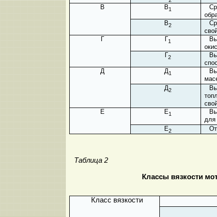
2
В
В
Ср
1
обр
В
Ср
2
сво
Г
Г
Вы
1
оки
Г
Вы
2
спо
Д
Д
Вы
1
мас
Д
Вы
2
топ
сво
Е
Е
Вы
1
для
Е
От
2
Таблица 2
Классы вязкости мо
Класс вязкости