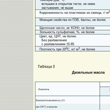
вспышки в открытом тигле, не ниже
застывания, не выше
2
Коррозионность на пластинках из свинца, г/ м
Моющие свойства по ПЗВ, баллы, не более
Щелочное число, мг КОН/г, не более
Зольность сульфатная, %, не более
Цвет, ед. ЦНТ, не более:
Без разбавления
с разбавлением 15:85
0
3
Плотность при 20
С, кг/ м
, не более
Таблица 5
Дизельные масла
Показатель
Кинематическая вязкость, сСт:
при 100°С, в пределах