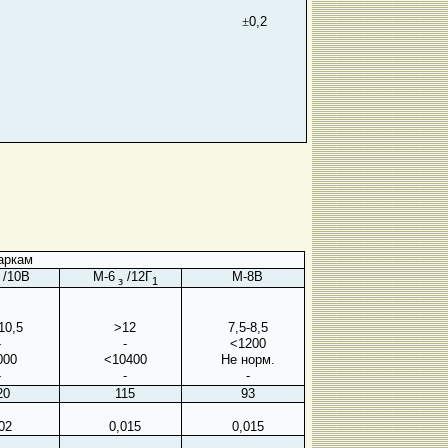
±
0,2
аркам
/10В
М-6
/12Г
М-8В
з
1
10,5
>12
7,5-8,5
-
-
<1200
000
<10400
Не норм.
-
-
-
20
115
93
02
0,015
0,015