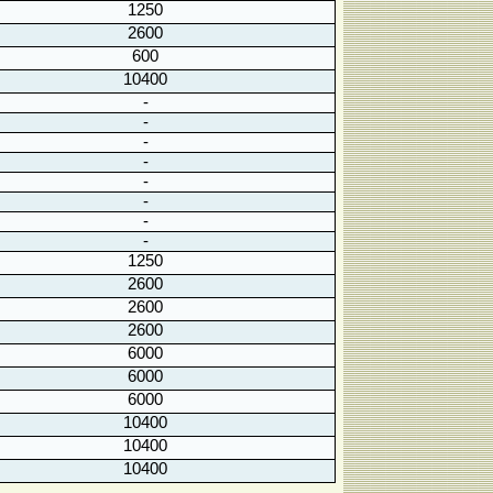
1250
2600
600
10400
-
-
-
-
-
-
-
-
1250
2600
2600
2600
6000
6000
6000
10400
10400
10400