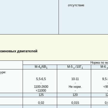
отсутствие
нзиновых двигателей
Норма по м
М-4
/6В
М-5
/10Г
М-6
з
1
з
1
з
туре:
5,5-6,5
10-11
9,5-
-
-
1100-2600
Не норм.
<9
<11000
-
125
120
1
0,02
0,015
0,