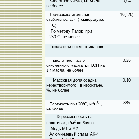
Кислотное число, мг КОН/г,
0,04
не более
Термоокислитель-ная
10(120)
стабильность, ч (температура,
°С)
По методу Папок при
250
°С, не менее
Показатели после окисления:
кислотное число
0,25
окисленного масла, мг КОН на
1 г масла, не более
Массовая доля осадка,
0,10
нерастворимого в изооктане,
%, не более
3
885
Плотность при 20°С, кг/м
,
не более
Коррозионность на
2
пластинах, г/м
не более:
Медь М1 и М2
Алюминиевый сплав АК-4