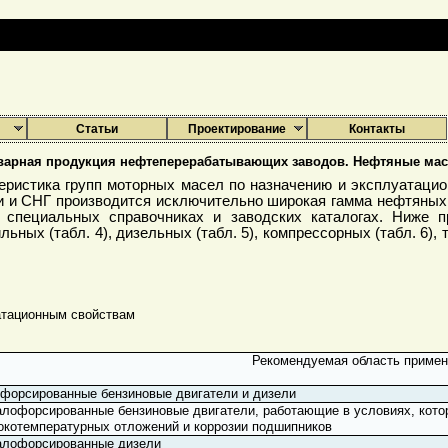
Статьи
Проектирование
Контакты
варная продукция нефтеперерабатывающих заводов. Нефтяные мас
ристика групп моторных масел по назначению и эксплуатацио
сии и СНГ производится исключительно широкая гамма нефтяных
, специальных справочниках и заводских каталогах. Ниже п
ьных (табл. 4), дизельных (табл. 5), компрессорных (табл. 6),
атационным свойствам
Рекомендуемая область приме
форсированные бензиновые двигатели и дизели
лофорсированные бензиновые двигатели, работающие в условиях, кото
окотемпературных отложений и коррозии подшипников
лофорсированные дизели