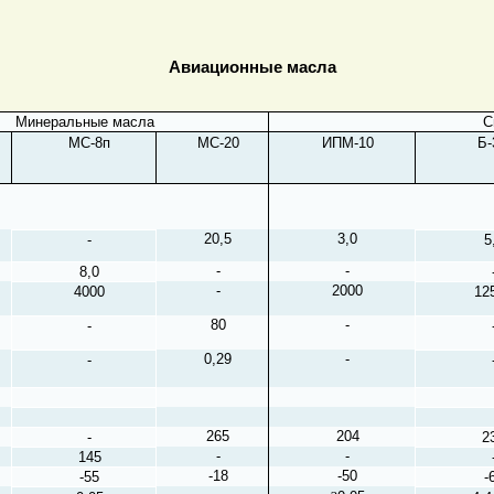
Авиационные масла
Минеральные масла
С
МС-8п
МС-20
ИПМ-10
Б-
20,5
3,0
-
5
-
-
8,0
-
2000
4000
12
80
-
-
0,29
-
-
265
204
-
2
-
-
145
-18
-50
-55
-