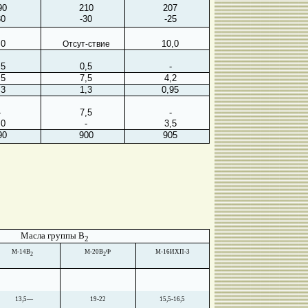
90
210
207
30
-30
-25
,0
10,0
Отсут-ствие
,5
0,5
-
,5
7,5
4,2
,3
1,3
0,95
-
7,5
-
,0
-
3,5
90
900
905
Масла группы В
2
M
-14В
М-20В
Ф
М-16ИХП-3
2
2
13,5—
19-22
15,5-16,5