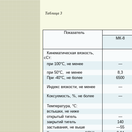
Таблица
3
Показатель
МК-8
Кинематическая вязкость,
сСт:
при 100°С, не менее
—
при 50°С, не менее
8,3
При -40°С, не более
6500
Индекс вязкости, не менее
—
Коксуемость, %, не более
—
Температура, °С:
вспышки, не ниже
открытый тигель
—
закрытий тигель
140
застывания, не выше
—55