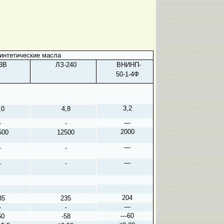
интетические масла
3В
ЛЗ-240
ВНИНП-
50-1-4Ф
3,2
,0
4,8
—
-
-
2000
500
12500
—
-
-
—
-
-
204
35
235
—
-
-
—60
60
-58