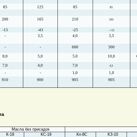
85
125
85
85
200
165
210
205
-15
-43
-25
—15
-
3,5
4,0
3,5
-
-
600
500
8,0
5,0
5,0
10,0
7,0
4,0
7,0
4,5
-
-
1,0
1,0
910
900
905
905
ла
Масла без присадок
К-19
КС-19
Кп-8С
КЗ-10