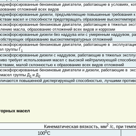
еднефорсированные бензиновые двигатели, работающие в условиях, ко
азованию отложений всех видов
еднефорсированные дизели, предъявляющие повышенные требования к 
йствам масел и способности предотвращать образование высокотемпер
сокофорсированные бензиновые двигатели, работающие в тяжелых экс
слению масла, образованию отложений всех видов и коррозии
сокофорсированные дизели без наддува или с умеренным наддувом, ра
собствующих образованию высокотемпературных отложений
сокофорсированные бензиновые двигатели, работающие в эксплуатацио
ел группы Г
1
сокофорсированные дизели с наддувом, работающие в тяжелых эксплуа
ливо требует использования масел с высокой нейтрализующей способно
йствами, малой склонностью к образованию всех видов отложений
сокофорсированные бензиновые двигатели и дизели, работающие в экс
 масел группы Д
и Д
1
2
личаются повышенной диспергирующей способностью, лучшими против
торных масел
2
Кинематическая вязкость, мм
/с, при темп
0
100
С