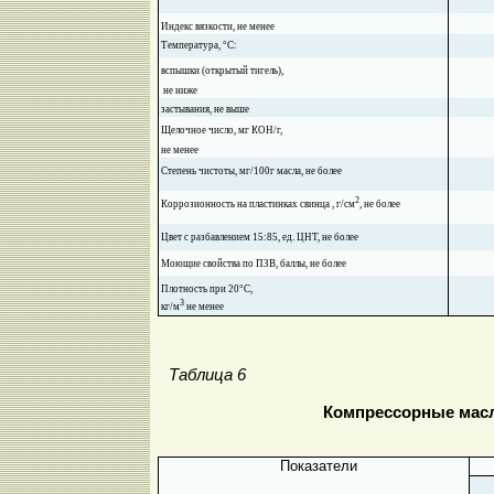
Индекс вязкости, не менее
Температура, °С:
вспышки (открытый тигель),
не ниже
застывания, не выше
Щелочное число, мг КОН/г,
не менее
Степень чистоты, мг/100г масла, не более
2
Коррозионность на пластинках свинца , г/см
, не более
Цвет с разбавлением 15:85, ед. ЦНТ, не более
Моющие свойства по ПЗВ, баллы, не более
Плотность при 20°С,
3
кг/м
не менее
Таблица 6
Компрессорные мас
Показатели