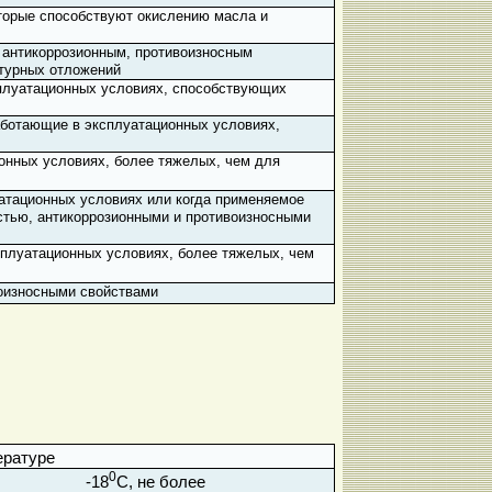
торые способствуют окислению масла и
антикоррозионным, противоизносным
атурных отложений
плуатационных условиях, способствующих
ботающие в эксплуатационных условиях,
нных условиях, более тяжелых, чем для
тационных условиях или когда применяемое
стью, антикоррозионными и противоизносными
плуатационных условиях, более тяжелых, чем
оизносными свойствами
ературе
0
-18
С, не более