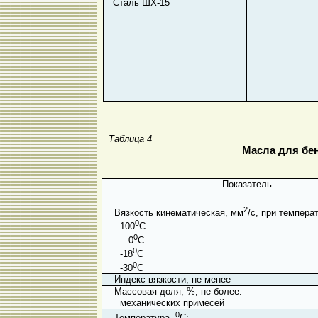
Сталь ШХ-15
Таблица 4
Масла для бе
Показатель
2
Вязкость кинематическая, мм
/с, при темпера
0
100
С
0
0
С
0
-18
С
0
-30
С
Индекс вязкости, не менее
Массовая доля, %, не более:
механических примесей
0
Температура,
С: