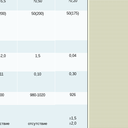
?
0,20
-5,5
?
0,50
50(175)
200)
50(200)
0,04
-2,0
1,5
0,30
11
0,10
926
00
980-1020
±
1,5
±
2,0
ствие
отсутствие