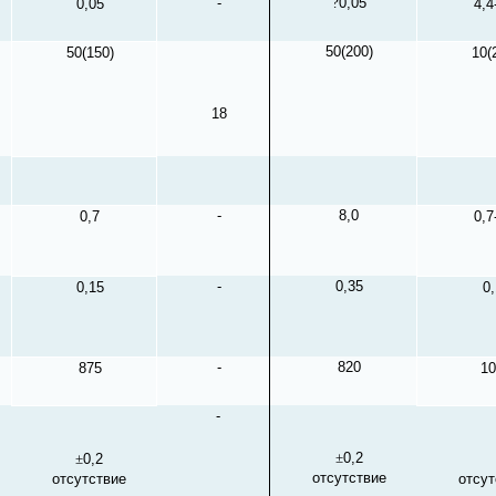
-
?
0,05
0,05
4,4
50(200)
50(150)
10(
18
-
8,0
0,7
0,7
-
0,35
0,15
0,
-
820
875
10
-
±
0,2
±
0,2
отсутствие
отсутствие
отсут