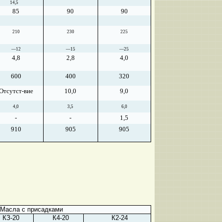
14,5
85
90
90
210
230
225
—12
—15
—25
4,8
2,8
4,0
600
400
320
Отсутст-вие
10,0
9,0
4,0
3,5
6,0
-
-
1,5
910
905
905
Масла с присадками
КЗ-20
К4-20
К2-24