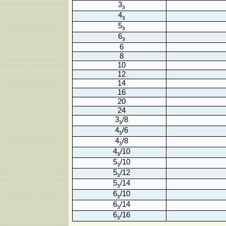
3
з
4
з
5
з
6
з
6
8
10
12
14
16
20
24
3
/8
з
4
/6
з
4
/8
з
4
/10
з
5
/10
з
5
/12
з
5
/14
з
6
/10
з
6
/14
з
6
/16
з