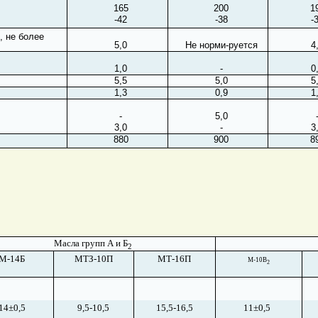
165
200
1
-42
-38
-
, не более
5,0
Не норми-руется
4
1,0
-
0
5,5
5,0
5
1,3
0,9
1
-
5,0
3,0
-
3
880
900
8
Масла групп А и Б
2
М-14Б
МТЗ-10П
МТ-16П
М-10В
2
14
±
0,5
9,5-10,5
15,5-16,5
11
±
0,5