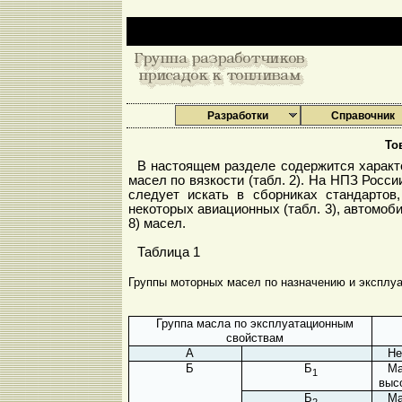
Разработки
Справочник
То
В настоящем разделе содержится характе
масел по вязкости (табл. 2). На НПЗ Рос
следует искать в сборниках стандартов
некоторых авиационных (табл. 3), автомобил
8) масел.
Таблица 1
Группы моторных масел по назначению и эксплу
Группа масла по эксплуатационным
свойствам
А
Не
Б
Б
Ма
1
выс
Б
Ма